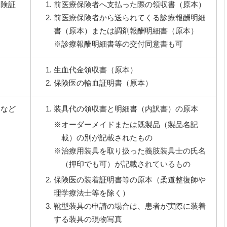
保険証
前医療保険者へ支払った際の領収書（原本）
前医療保険者から送られてくる診療報酬明細
書（原本）または調剤報酬明細書（原本）
※診療報酬明細書等の交付同意書も可
生血代金領収書（原本）
保険医の輸血証明書（原本）
トなど
装具代の領収書と明細書（内訳書）の原本
※オーダーメイドまたは既製品（製品名記
載）の別が記載されたもの
※治療用装具を取り扱った義肢装具士の氏名
（押印でも可）が記載されているもの
保険医の装着証明書等の原本（柔道整復師や
理学療法士等を除く）
靴型装具の申請の場合は、患者が実際に装着
する装具の現物写真