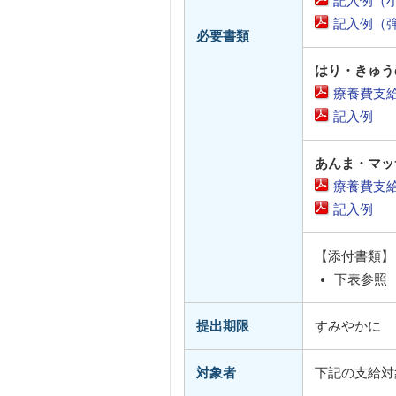
記入例（
記入例（
必要書類
はり・きゅう
療養費支
記入例
あんま・マッ
療養費支
記入例
【添付書類】
下表参照
提出期限
すみやかに
対象者
下記の支給対