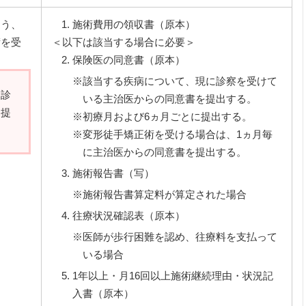
ゅう、
施術費用の領収書（原本）
術を受
＜以下は該当する場合に必要＞
保険医の同意書（原本）
※該当する疾病について、現に診察を受けて
、診
いる主治医からの同意書を提出する。
て提
※初療月および6ヵ月ごとに提出する。
※変形徒手矯正術を受ける場合は、1ヵ月毎
に主治医からの同意書を提出する。
施術報告書（写）
※施術報告書算定料が算定された場合
往療状況確認表（原本）
※医師が歩行困難を認め、往療料を支払って
いる場合
1年以上・月16回以上施術継続理由・状況記
入書（原本）