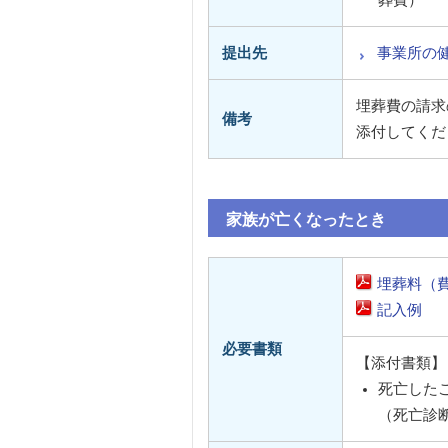
葬費）
提出先
事業所の
埋葬費の請求
備考
添付してくだ
家族が亡くなったとき
埋葬料（
記入例
必要書類
【添付書類】
死亡した
（死亡診