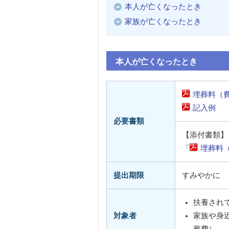
本人が亡くなったとき
家族が亡くなったとき
本人が亡くなったとき
埋葬料（
記入例
必要書類
【添付書類】
「
埋葬料
提出期限
すみやかに
扶養され
対象者
家族や身