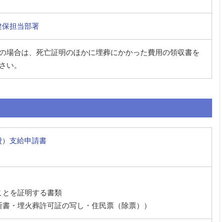
健保担当部署
の場合は、死亡証明のほかに埋葬にかかった費用の領収書を
さい。
費）支給申請書
ことを証明する書類
断書・埋火葬許可証の写し・住民票（除票））