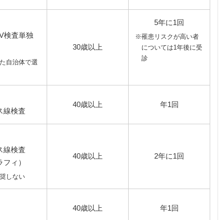
5年に1回
V検査単独
※罹患リスクが高い者
30歳以上
については1年後に受
診
た自治体で選
）
40歳以上
年1回
ス線検査
ス線検査
40歳以上
2年に1回
ラフィ）
奨しない
40歳以上
年1回