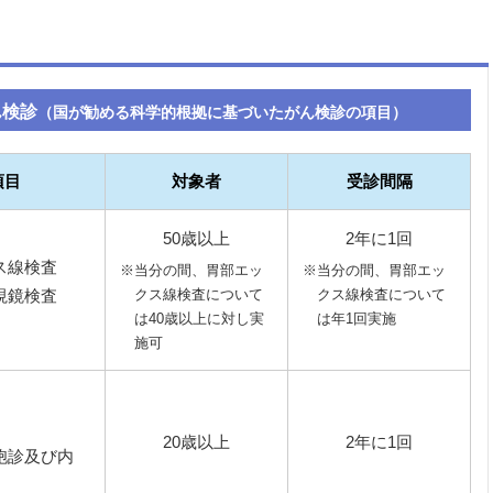
ん検診
（国が勧める科学的根拠に基づいたがん検診の項目）
項目
対象者
受診間隔
50歳以上
2年に1回
ス線検査
※当分の間、胃部エッ
※当分の間、胃部エッ
クス線検査について
クス線検査について
視鏡検査
は40歳以上に対し実
は年1回実施
施可
20歳以上
2年に1回
胞診及び内