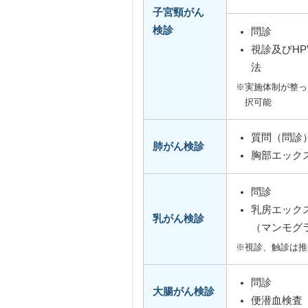
子宮頸がん
検診
問診
視診及びHP
法
※実施体制が整っ
択可能
質問（問診
肺がん検診
胸部エック
問診
乳房エック
乳がん検診
（マンモグ
※視診、触診は推
問診
大腸がん検診
便潜血検査