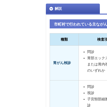
解説
市町村で行われている主なが
種類
検査
問診
胃部エック
胃がん検診
または胃内
のいずれか
問診
視診
子宮頸部細
診